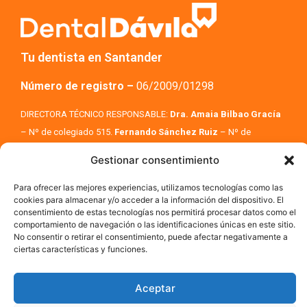
Tu dentista en Santander
Número de registro –
06/2009/01298
DIRECTORA TÉCNICO RESPONSABLE:
Dra. Amaia Bilbao Gracía
– Nº de colegiado 515.
Fernando Sánchez Ruiz
– Nº de
colegiado 514
Gestionar consentimiento
Para ofrecer las mejores experiencias, utilizamos tecnologías como las
cookies para almacenar y/o acceder a la información del dispositivo. El
consentimiento de estas tecnologías nos permitirá procesar datos como el
comportamiento de navegación o las identificaciones únicas en este sitio.
© DENTAL DÁVILA| Todos los derechos reservados |
AVISO
No consentir o retirar el consentimiento, puede afectar negativamente a
LEGAL Y POLÍTICA PRIVACIDAD
|
POLÍTICA DE COOKIES
ciertas características y funciones.
Aceptar